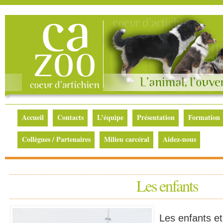
Accueil
Contacts
L’équipe
Présentation
Formation
Collègues / Partenaires
Milieu carcéral
Aidez-nous
Les enfants
Les enfants et