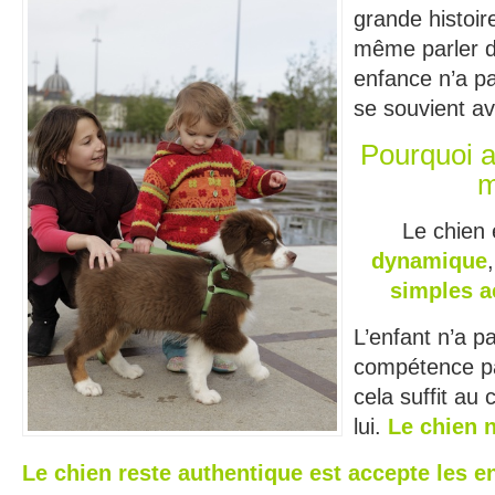
grande histoir
même parler d
enfance n’a pa
se souvient av
Pourquoi a
m
Le chien
dynamique
simples a
L’enfant n’a p
compétence part
cela suffit au
lui.
Le chien 
Le chien reste authentique est accepte les 