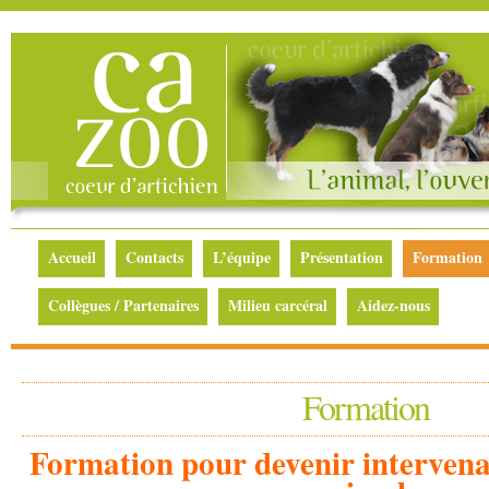
Accueil
Contacts
L’équipe
Présentation
Formation
Collègues / Partenaires
Milieu carcéral
Aidez-nous
Formation
Formation pour devenir intervena