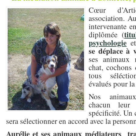
Cœur d’Art
association. A
intervenante e
tit
diplômée (
psychologie
e
se déplace à 
ses animaux m
chat, cochons d
tous sélécti
évalués pour la
Nos animaux
chacun leur 
spécificité. Un 
sera sélectionner en accord avec la person
Aurélie et ses animaux médiateurs tra