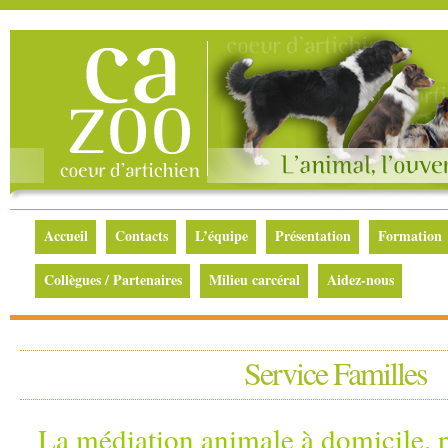
Accueil
Contacts
L’équipe
Présentation
Formation
Collègues / Partenaires
Milieu carcéral
Aidez-nous
Service Familles
La médiation animale à domicile, p