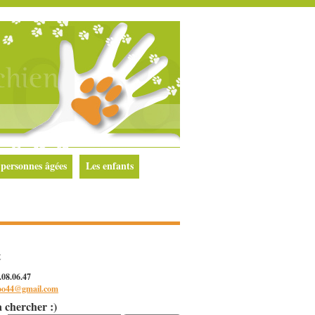
 personnes âgées
Les enfants
t
0.08.06.47
oo44@gmail.com
a chercher :)