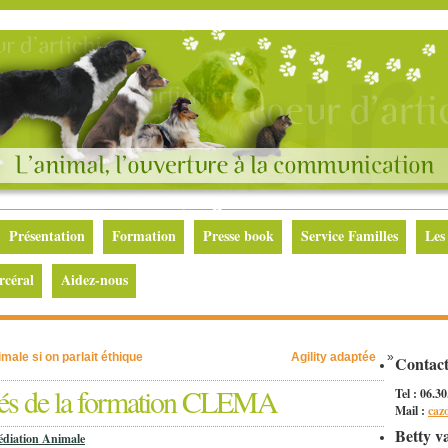
Présentation
Formation
Presse book
Service Familles
Les
rcéral
Aidez-nous
male si on parlait éthique
Agility adaptée
»
Contac
és de la formation CLEMA
Tel : 06.3
Mail :
caz
Betty v
diation Animale