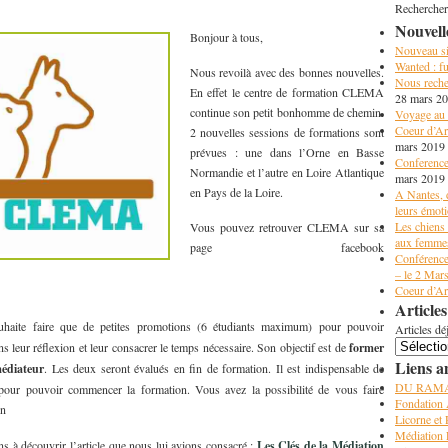
Rechercher
Nouvell
Bonjour à tous,
Nouveau sit
Wanted : fu
Nous revoilà avec des bonnes nouvelles.
Nous reche
En effet le centre de formation CLEMA
28 mars 2
continue son petit bonhomme de chemin.
Voyage au 
Coeur d’Art
2 nouvelles sessions de formations sont
mars 2019
prévues : une dans l’Orne en Basse
Conference
Normandie et l’autre en Loire Atlantique
mars 2019
en Pays de la Loire.
A Nantes, 
leurs émot
Les chiens 
Vous pouvez retrouver CLEMA sur sa
aux femmes
page facebook
Conférence
– le 2 Mar
Coeur d’Art
Articles
uhaite faire que de petites promotions (6 étudiants maximum) pour pouvoir
Articles dé
 leur réflexion et leur consacrer le temps nécessaire. Son objectif est de
former
Liens a
édiateur
. Les deux seront évalués en fin de formation. Il est indispensable de
DU RAM
pour pouvoir commencer la formation. Vous avez la possibilité de vous faire
Fondation
in
Licorne et
Médiation 
 à découvrir l’article que nous lui avions consacré :
Les Clés de la Médiation