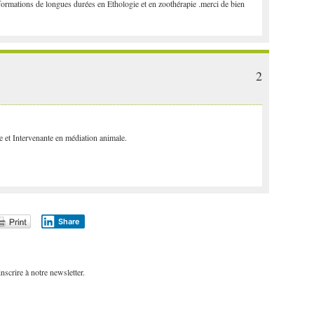
s formations de longues durées en Ethologie et en zoothérapie .merci de bien
2
 et Intervenante en médiation animale.
Share
scrire à notre newsletter.