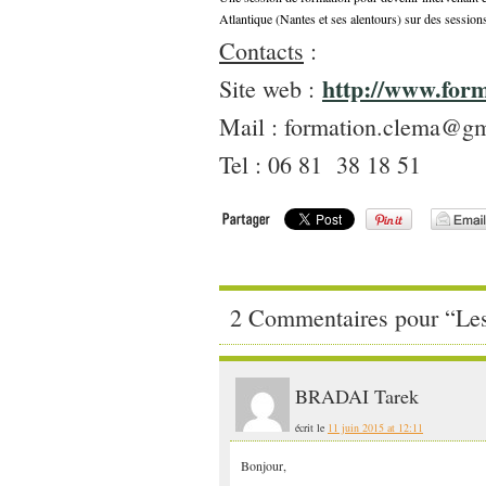
Atlantique (Nantes et ses alentours) sur des session
Contacts
:
http://www.form
Site web :
Mail : formation.clema@g
Tel : 06 81 38 18 51
2 Commentaires pour “Le
BRADAI Tarek
écrit le
11 juin 2015 at 12:11
Bonjour,