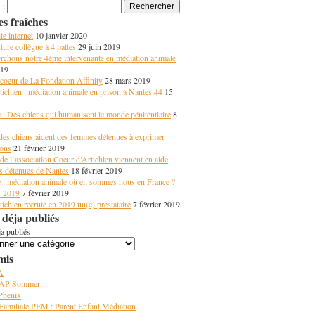
 :
es fraîches
e internet
10 janvier 2020
ture collègue à 4 pattes
29 juin 2019
rchons notre 4ème intervenante en médiation animale
019
coeur de La Fondation Affinity
28 mars 2019
ichien : médiation animale en prison à Nantes 44
15
 : Des chiens qui humanisent le monde pénitentiaire
8
des chiens aident des femmes détenues à exprimer
ions
21 février 2019
de l’association Coeur d’Artichien viennent en aide
 détenues de Nantes
18 février 2019
 : médiation animale où en sommes nous en France ?
s 2019
7 février 2019
ichien recrute en 2019 un(e) prestataire
7 février 2019
 déja publiés
ja publiés
mis
A
 AP Sommer
 Phenix
Familiale PEM : Parent Enfant Médiation