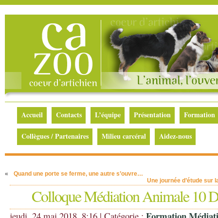
Accueil
Contacts
L’équipe
Présentation
Formation
Collègues / Partenaires
Milieu carcéral
Aidez-nous
«
Quand une porte se ferme, une autre s’ouvre…
Une journée d’étude sur l
Colloque Médiation Animale 10 
Formation Médiat
jeudi, 24 mai 2018, 8:16 | Catégorie :