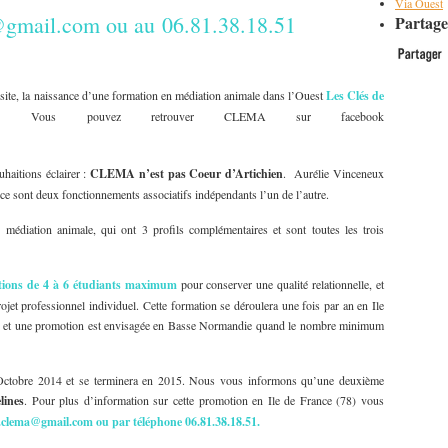
Via Ouest
gmail.com ou au 06.81.38.18.51
Partage
 site, la naissance d’une formation en médiation animale dans l’Ouest
Les Clés de
.
Vous pouvez retrouver CLEMA sur facebook
uhaitions éclairer :
CLEMA n’est pas Coeur d’Artichien
. Aurélie Vinceneux
ce sont deux fonctionnements associatifs indépendants l’un de l’autre.
édiation animale, qui ont 3 profils complémentaires et sont toutes les trois
tions de 4 à 6 étudiants maximum
pour conserver une qualité relationnelle, et
t professionnel individuel. Cette formation se déroulera une fois par an en Ile
ue, et une promotion est envisagée en Basse Normandie quand le nombre minimum
Octobre 2014 et se terminera en 2015. Nous vous informons qu’une deuxième
lines
. Pour plus d’information sur cette promotion en Ile de France (78) vous
.clema@gmail.com ou par téléphone 06.81.38.18.51.