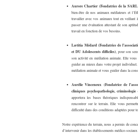
Aurore Chartier (Fondatrice de la SA
bien-être de nos animaux médiateurs et l’Ét
travailler avec vos animaux tout en veillant à
passer une évaluation attestant de son aptitud
travail en fonction de vos besoins.
Lætitia
Médard (Fondatrice de l’associ
et DU Adolescents difficiles)
, pour son sens
son activité en médiation animale. Elle vous
guider au mieux dans votre projet individuel.
médiation animale et vous guider dans la cons
Aurélie Vinceneux (Fondatrice de l’ass
cliniques psychopathologie, criminologie 
apportera les bases théoriques indispensa
rencontrer sur le terrain. Elle vous perme
difficulté dans des conditions adaptées pour t
Notre expérience du terrain, nous a permis de conce
d’intervenir dans les établissements médico-sociaux