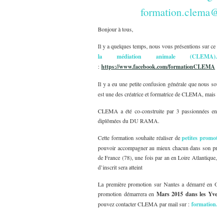
formation.clema@
Bonjour à tous,
Il y a quelques temps, nous vous présentions sur ce
la médiation animale (CLEMA)
:
https://www.facebook.com/formationCLEMA
Il y a eu une petite confusion générale que nous so
est une des créatrice et formatrice de CLEMA, mais 
CLEMA a été co-construite par 3 passionnées en m
diplômées du DU RAMA.
Cette formation souhaite réaliser de
petites promo
pouvoir accompagner au mieux chacun dans son proje
de France (78), une fois par an en Loire Atlantiq
d’inscrit sera atteint
La première promotion sur Nantes a démarré en 
promotion démarrera en
Mars 2015 dans les Yve
pouvez contacter CLEMA par mail sur :
formation