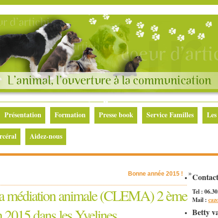
Présentation
Formation
Presse book
Service Familles
Les
rcéral
Aidez-nous
Bonne année 2015 !
»
Contac
 la médiation animale (CLEMA) 2 ème
Tel : 06.3
Mail :
caz
 2015 dans les Yvelines
Betty v