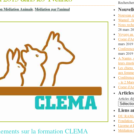
Rechercher
Nouvell
on Médiation Animale
,
Médiation par l'animal
Nouveau sit
Wanted : fu
Nous reche
28 mars 2
Voyage au 
Coeur d’Art
mars 2019
Conference
mars 2019
A Nantes, 
leurs émot
Les chiens 
aux femmes
Conférence
– le 2 Mar
Coeur d’Art
Articles
Articles dé
Liens a
DU RAM
Fondation
Licorne et
gnements sur la formation CLEMA
Médiation 