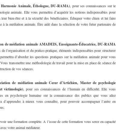
RL Harmonie Animale, Éthologue, DU-RAMA)
, pour ses connaissances sur le
hologie animale. Elle vous permettra d’acquérir les notions indispensables pour
 leur bien-être et à la sécurité des bénéficiaires. Éduquer votre chien et lui faire
e à la médiation animale. Être aidé dans la sélection de votre futur partenaire de
ation de médiation animale AMADEIS, Enseignante-Éducatrice, DU-RAMA
 de l’organisation et du pratico-pratique, éléments indispensables pour structurer
 permettra d’aborder les questions pratiques sur la médiation animale pour vous
 Vous transmettre une méthodologie de travail pour la mise en place de séance de
truction de vos séances.
ociation de médiation animale Cœur d’Artichien, Master de psychologie
et victimologie)
, pour ses connaissances de l’humain en difficulté. Elle vous
bles en psychologie humaine sur la connaissance des publics que vous allez
ttra d’apprendre à mieux vous connaître, pour pouvoir accompagner l’autre en
ous.
voir une formation complète. A l’issue de cette formation vous serez en capacité
 avec votre animal médiateur.