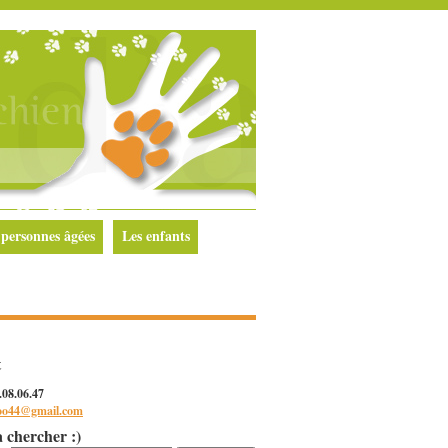
 personnes âgées
Les enfants
t
0.08.06.47
oo44@gmail.com
a chercher :)