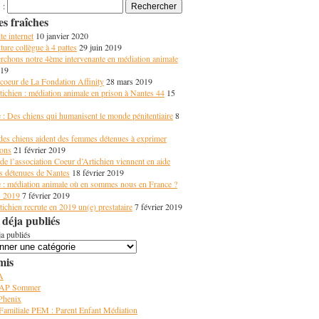
 :
es fraîches
e internet
10 janvier 2020
ture collègue à 4 pattes
29 juin 2019
rchons notre 4ème intervenante en médiation animale
019
coeur de La Fondation Affinity
28 mars 2019
ichien : médiation animale en prison à Nantes 44
15
 : Des chiens qui humanisent le monde pénitentiaire
8
des chiens aident des femmes détenues à exprimer
ions
21 février 2019
de l’association Coeur d’Artichien viennent en aide
 détenues de Nantes
18 février 2019
 : médiation animale où en sommes nous en France ?
s 2019
7 février 2019
ichien recrute en 2019 un(e) prestataire
7 février 2019
 déja publiés
ja publiés
mis
A
 AP Sommer
 Phenix
Familiale PEM : Parent Enfant Médiation