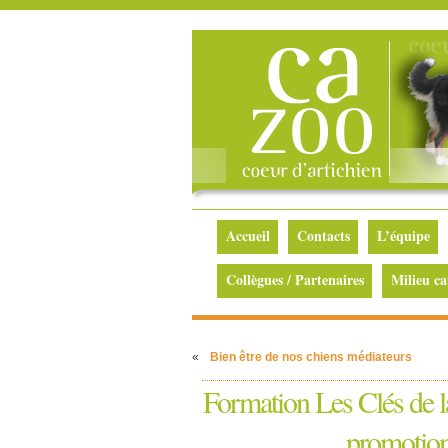
Accueil
Contacts
L’équipe
Collègues / Partenaires
Milieu ca
«
Bien être de nos chiens médiateurs
Formation Les Clés de
promotion