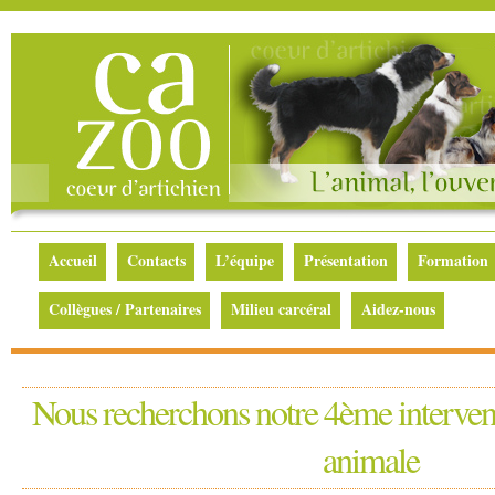
Accueil
Contacts
L’équipe
Présentation
Formation
Collègues / Partenaires
Milieu carcéral
Aidez-nous
Nous recherchons notre 4ème interven
animale