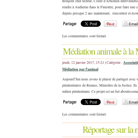
Bonjour cher lecteur, Coeur d’Artichien interviendr
rendre à Audierne dans le Finistère, pour faire une 
depuis presque 2 ans maintenant, rencontrer et écou
Les commentaires sont fermés
Médiation animale à la 
jeudi, 12 janvier 2017, 15:21 | Catégorie :
Associat
Médiation par l'animal
Aujourd’hui nous avons le plaisir de partager avec vou
pénitentiaires de Rennes, Ministère de la Justice. Il
milieu pénitentiaire. Ce projet est un bel aboutisse
Les commentaires sont fermés
Réportage sur la 