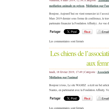
vendredi, 8 mars 2019, 12:38 | Catégorie :
Associat
mediation animale en prison
,
Médiation par l'a
Bonjour, Aujourd’hui on vient remercier ici l’associa
Mars 2019 dernier sous forme de conférence, le trav
partenaire financier la Fondation Affinity). Au vue 
Les commentaires sont fermés
Les chiens de l’associat
aux femm
lundi, 18 février 2019, 17:49 | Catégorie :
Associat
Médiation par l'animal
Bonjour à tous, Le site WAMIZ a écrit un bel articl
Nantes, en partenariat avec la Fondation Affinity. Vo
Les commentaires sont fermés