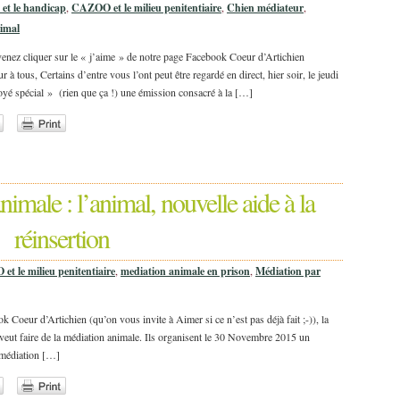
t le handicap
,
CAZOO et le milieu penitentiaire
,
Chien médiateur
,
nimal
 venez cliquer sur le « j’aime » de notre page Facebook Coeur d’Artichien
 tous, Certains d’entre vous l’ont peut être regardé en direct, hier soir, le jeudi
oyé spécial » (rien que ça !) une émission consacré à la […]
nimale : l’animal, nouvelle aide à la
réinsertion
t le milieu penitentiaire
,
mediation animale en prison
,
Médiation par
 Coeur d’Artichien (qu’on vous invite à Aimer si ce n’est pas déjà fait ;-)), la
ut faire de la médiation animale. Ils organisent le 30 Novembre 2015 un
t médiation […]