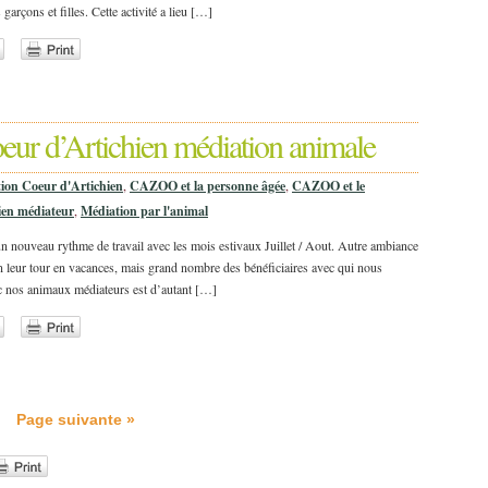
arçons et filles. Cette activité a lieu […]
ur d’Artichien médiation animale
tion Coeur d'Artichien
,
CAZOO et la personne âgée
,
CAZOO et le
en médiateur
,
Médiation par l'animal
 nouveau rythme de travail avec les mois estivaux Juillet / Aout. Autre ambiance
un leur tour en vacances, mais grand nombre des bénéficiaires avec qui nous
vec nos animaux médiateurs est d’autant […]
Page suivante »