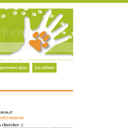
 personnes âgées
Les enfants
t
0.08.06.47
oo44@gmail.com
a chercher :)