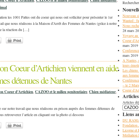
ion Coeur d'Artichien
,
CAZOO et le milieu penitentiaire
,
Chien médiateur
,
Rechercher
nimal
Nouvell
Nouveau sit
tion les 1001 Pattes ont du coeur qui nous ont solliciter pour présenter le 1er
Wanted : fu
ail que nous réalisons à la Maison d’Arrêt des Femmes de Nantes (grâce à notre
Nous reche
de la réaction du […]
28 mars 2
Voyage au 
Coeur d’Art
mars 2019
Conference
mars 2019
A Nantes, 
ion Coeur d’Artichien viennent en aide
leurs émot
Les chiens 
aux femmes
es détenues de Nantes
Conférence
– le 2 Mar
Coeur d’Art
ion Coeur d'Artichien
,
CAZOO et le milieu penitentiaire
,
Chien médiateur
,
Articles
Articles dé
e sur notre travail que nous réalisons en prison auprès des femmes détenues de
Liens a
us retrouverez l’article en cliquant sur la photo ci dessous
DU RAM
Fondation
Licorne et
Médiation 