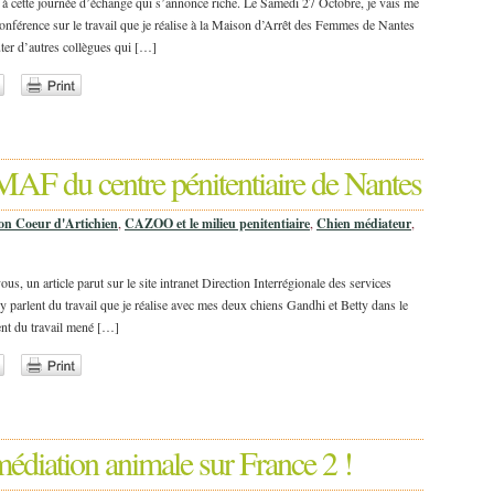
a à cette journée d’échange qui s’annonce riche. Le Samedi 27 Octobre, je vais me
conférence sur le travail que je réalise à la Maison d’Arrêt des Femmes de Nantes
ter d’autres collègues qui […]
MAF du centre pénitentiaire de Nantes
ion Coeur d'Artichien
,
CAZOO et le milieu penitentiaire
,
Chien médiateur
,
s, un article parut sur le site intranet Direction Interrégionale des services
s y parlent du travail que je réalise avec mes deux chiens Gandhi et Betty dans le
ment du travail mené […]
médiation animale sur France 2 !