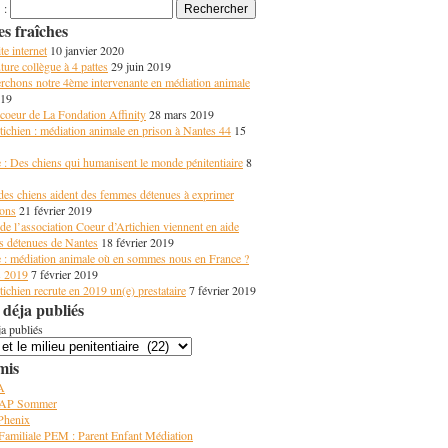
 :
es fraîches
e internet
10 janvier 2020
ture collègue à 4 pattes
29 juin 2019
rchons notre 4ème intervenante en médiation animale
019
coeur de La Fondation Affinity
28 mars 2019
ichien : médiation animale en prison à Nantes 44
15
 : Des chiens qui humanisent le monde pénitentiaire
8
des chiens aident des femmes détenues à exprimer
ions
21 février 2019
de l’association Coeur d’Artichien viennent en aide
 détenues de Nantes
18 février 2019
 : médiation animale où en sommes nous en France ?
s 2019
7 février 2019
ichien recrute en 2019 un(e) prestataire
7 février 2019
 déja publiés
ja publiés
mis
A
 AP Sommer
 Phenix
Familiale PEM : Parent Enfant Médiation