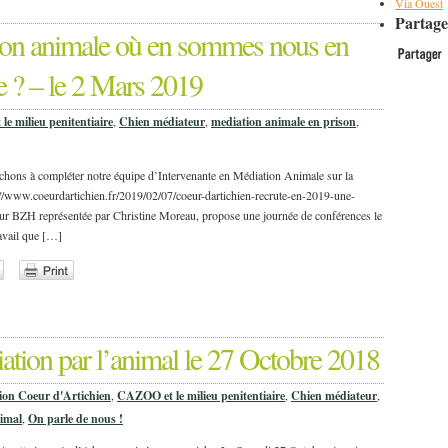
Via Ouest
Partage
ion animale où en sommes nous en
e ? – le 2 Mars 2019
e milieu penitentiaire
,
Chien médiateur
,
mediation animale en prison
,
rchons à compléter notre équipe d’Intervenante en Médiation Animale sur la
p://www.coeurdartichien.fr/2019/02/07/coeur-dartichien-recrute-en-2019-une-
oeur BZH représentée par Christine Moreau, propose une journée de conférences le
avail que […]
ation par l’animal le 27 Octobre 2018
ion Coeur d'Artichien
,
CAZOO et le milieu penitentiaire
,
Chien médiateur
,
nimal
,
On parle de nous !