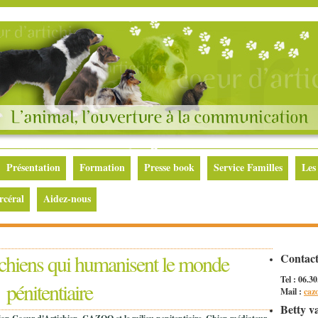
Présentation
Formation
Presse book
Service Familles
Les
rcéral
Aidez-nous
chiens qui humanisent le monde
Contac
Tel : 06.3
pénitentiaire
Mail :
caz
Betty v