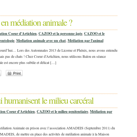
 en médiation animale ?
ation Coeur d'Artichien
,
CAZOO et la personne âgée
,
CAZOO et le
ontologie
,
Mediation animale avec un chat
,
Médiation par l'animal
 aujourd’hui… Lors des Automnales 2013 de Licorne et Phénix, nous avons entendu
mais pas de chats ! Chez Coeur d’Artichien, nous utilisons Balou en séance
le est encore plus subtile et délicat […]
 humanisent le milieu carcéral
tion Coeur d'Artichien
,
CAZOO et le milieu penitentiaire
,
Médiation par
le Médiation Animale en prison avec l’association AMADEIS (Septembre 2011) du
 AMADEIS, de mettre en place des activités de médiation animale à la Maison