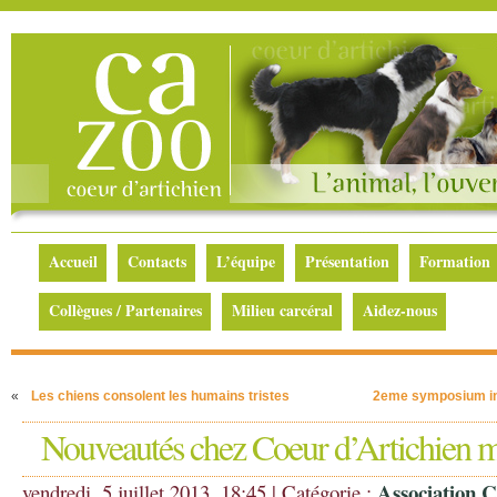
Accueil
Contacts
L’équipe
Présentation
Formation
Collègues / Partenaires
Milieu carcéral
Aidez-nous
«
Les chiens consolent les humains tristes
2eme symposium inte
Nouveautés chez Coeur d’Artichien m
Association C
vendredi, 5 juillet 2013, 18:45 | Catégorie :