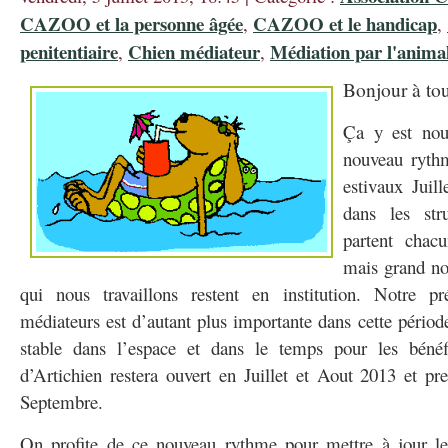
CAZOO et la personne âgée
CAZOO et le handicap
,
,
penitentiaire
Chien médiateur
Médiation par l'anima
,
,
Bonjour à tou
Ça y est no
nouveau rythm
estivaux Juil
dans les stru
partent chac
mais grand no
qui nous travaillons restent en institution. Notre 
médiateurs est d’autant plus importante dans cette pério
stable dans l’espace et dans le temps pour les bénéf
d’Artichien restera ouvert en Juillet et Aout 2013 et p
Septembre.
On profite de ce nouveau rythme pour mettre à jour les