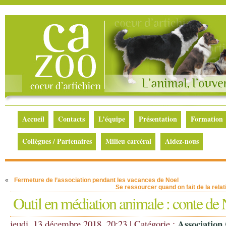
Accueil
Contacts
L’équipe
Présentation
Formation
Collègues / Partenaires
Milieu carcéral
Aidez-nous
«
Fermeture de l’association pendant les vacances de Noel
Se ressourcer quand on fait de la relat
Outil en médiation animale : conte de 
Association
jeudi, 13 décembre 2018, 20:23 | Catégorie :