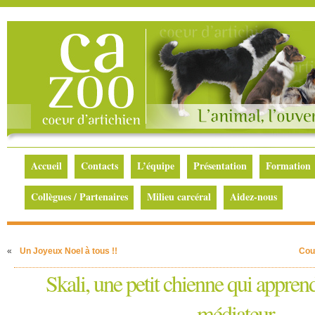
Accueil
Contacts
L’équipe
Présentation
Formation
Collègues / Partenaires
Milieu carcéral
Aidez-nous
«
Un Joyeux Noel à tous !!
Cour
Skali, une petit chienne qui appren
médiateur