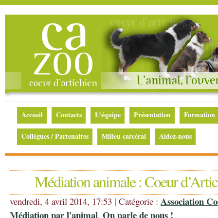
Accueil
Contacts
L’équipe
Présentation
Formation
Collègues / Partenaires
Milieu carcéral
Aidez-nous
Médiation animale : Coeur d’Artich
Association Co
vendredi, 4 avril 2014, 17:53 | Catégorie :
Médiation par l'animal
On parle de nous !
,